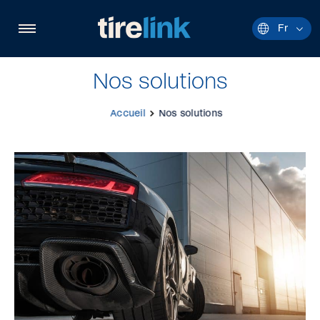
Navigation
rapide
Ouvrir
Fr
Langue
la
actuelle
navigation
:
du
site
Françai
Nos solutions
Accueil
Nos solutions